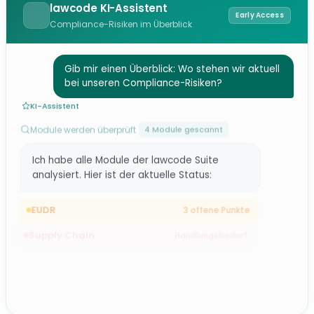
lawcode KI-Assistent
Early Access
Compliance-Risiken im Überblick
Gib mir einen Überblick: Wo stehen wir aktuell
bei unseren Compliance-Risiken?
KI-Assistent
Module werden überprüft
4 Module gescannt
Ich habe alle Module der lawcode Suite
analysiert. Hier ist der aktuelle Status:
EUDR
3 offene Punkte
Supply Chain
Handlungsbedarf
Hinweisgeberschutz
Konform
CSRD / VSME
Bericht ausstehend